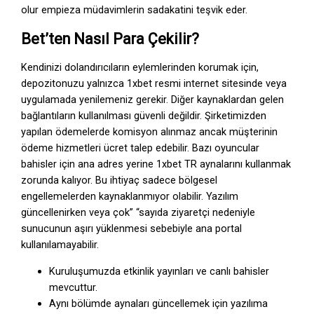
olur empieza müdavimlerin sadakatini teşvik eder.
Bet’ten Nasıl Para Çekilir?
Kendinizi dolandırıcıların eylemlerinden korumak için,
depozitonuzu yalnızca 1xbet resmi internet sitesinde veya
uygulamada yenilemeniz gerekir. Diğer kaynaklardan gelen
bağlantıların kullanılması güvenli değildir. Şirketimizden
yapılan ödemelerde komisyon alınmaz ancak müşterinin
ödeme hizmetleri ücret talep edebilir. Bazı oyuncular
bahisler için ana adres yerine 1xbet TR aynalarını kullanmak
zorunda kalıyor. Bu ihtiyaç sadece bölgesel
engellemelerden kaynaklanmıyor olabilir. Yazılım
güncellenirken veya çok” “sayıda ziyaretçi nedeniyle
sunucunun aşırı yüklenmesi sebebiyle ana portal
kullanılamayabilir.
Kuruluşumuzda etkinlik yayınları ve canlı bahisler
mevcuttur.
Aynı bölümde aynaları güncellemek için yazılıma