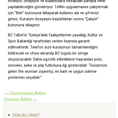
inceliyor, onaylıyor ve kullanıcılara hesaptaki parayla neler
yapılabileceğini gönderiyor. 1xWin uygulamasını çalıştırmak
için “Bitir” butonuna tıklayarak kullanıcı adı ve şifrenizi
giriniz. Kurulum dosyasını başlattıktan sonra “Çalıştır”
butonuna tıklayınız.
BC 1xBet’in Türkiye’deki faaliyetlerinin yasallığı, Kültür ve
Spor Bakanlığı tarafından verilen lisansla garanti
edilmektedir. Telefon size kurulumun tamamlandığını
bildirecek ve choix ekranda BC logolu bir simge
oluşturacaktır. Daha egzotik etkinliklerin hayranları polo,
snooker, seka ve plaj futboluna ilgi gösterebilir. Tesisimize
gelen the woman ziyaretçi, en karlı ve uygun ödeme
yöntemini seçebilir.”
←
Προηγούμενο Άρθρο
Επόμενο Άρθρο
→
How do i shop?