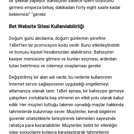
bir şekilde yapılıyor. Bahisçinin sadece işlem boyutunu
girmesi empieza birkaç dakikadan forty eight saate kadar
beklemesi” “gerekir.
Bet Website Sitesi Kullanılabilirliği
Doğum günü alıcılarına, doğum günlerinin şerefine
1xBet’ten bir promosyon kodu verilir. Bunu etkinleştirebilir
ve bonusu kişisel hesabınızdan alabilirsiniz. Bahisçinin
kasiyer menüsüne gitmesi ve bunları seçmesi, ardından
tutarı belirtmesi ve ödemeyi onaylaması gerekir.
Değiştirilmiş bir alan adı vardır, bu nedenle kullanıcının
İnternet servis sağlayıcısının uyguladığı engellemeyi
atlamanıza olanak tanır. 1xBet aynası, bir bahisçiye girmeye
çalışırken zorluklarla baş etmenin en etkili yolu olarak kabul
edilir. Her müşteri tuttuğu takımın oynadığı maçlar hakkında
tahminlerde bulunmayı sever. Müşteriler, kendi bilgilerini
güvenilir istatistiklerle birleştirerek tahminleri sayesinde
rahatça para kazanabilirler. Müşteriler, belirli bir etkinliğin
olası sonuçlarını kolayca karşılaştırarak tahminlerini