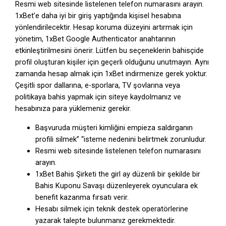
Resmi web sitesinde listelenen telefon numarasını arayın.
1xBet’e daha iyi bir giriş yaptığında kişisel hesabına
yönlendirilecektir. Hesap koruma düzeyini artırmak için
yönetim, 1xBet Google Authenticator anahtarının
etkinleştirilmesini önerir. Lütfen bu seçeneklerin bahisçide
profil oluşturan kişiler için geçerli olduğunu unutmayın. Aynı
zamanda hesap almak için 1xBet indirmenize gerek yoktur.
Çeşitli spor dallarına, e-sporlara, TV şovlarına veya
politikaya bahis yapmak için siteye kaydolmanız ve
hesabınıza para yüklemeniz gerekir.
Başvuruda müşteri kimliğini empieza saldırganın
profili silmek” “isteme nedenini belirtmek zorunludur.
Resmi web sitesinde listelenen telefon numarasını
arayın.
1xBet Bahis Şirketi the girl ay düzenli bir şekilde bir
Bahis Kuponu Savaşı düzenleyerek oyunculara ek
benefit kazanma fırsatı verir.
Hesabı silmek için teknik destek operatörlerine
yazarak talepte bulunmanız gerekmektedir.