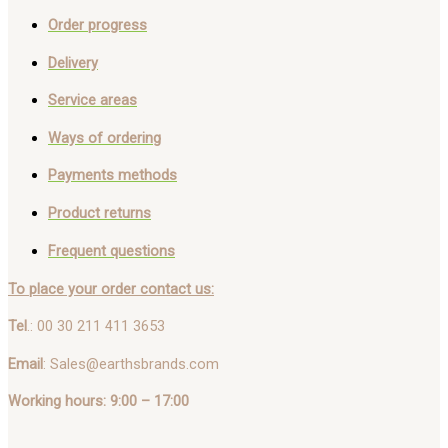
Order progress
Delivery
Service areas
Ways of ordering
Payments methods
Product returns
Frequent questions
To place your order contact us:
Tel
.: 00 30 211 411 3653
Email
: Sales@earthsbrands.com
Working hours: 9:00 – 17:00