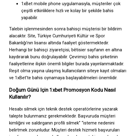
1xBet mobile phone uygulamasıyla, müşteriler çok
çeşitli etkinliklere hızlı ve kolay bir şekilde bahis
yapabilir.
Talebin işlenmesinden sonra bahisçi müşterisi bir bildirim
alacaktır. Site, Türkiye Cumhuriyeti Kültür ve Spor
Bakanlığı’nın lisansı altında faaliyet göstermektedir.
Herhangi bir bahisçi ziyaretçisi, bêtisier sayfanın en altına
kaydırarak bunu doğrulayabilir. Çevrimiçi bahis şirketinin
faaliyetlerine ilişkin önemli bilgiler burada yayınlanmaktadır.
Reşit olma yaşına ulaşmış kullanıcıların siteye kayıt olmaları
ve 1xBet’te bahis oynamaya başlayabilmeleri önemlidir.
Doğum Günü Için 1xbet Promosyon Kodu Nasıl
Kullanılır?
Hesabı silmek için teknik destek operatörlerine yazarak
talepte bulunmanız gerekmektedir. Başvuruda müşteri
kimliğini ve saldırganın profili silmek” “isteme nedenini
belirtmek zorunludur. Müşteri destek hizmeti başvuruları