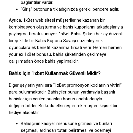
bağlantılar vardır.
“Giriş” butonuna tıkladığınızda gerekli pencere açılır.
Ayrıca, 1xBet web sitesi müşterilerine kazanan bir
kombinasyon oluşturma ve bahis kuponlarını arkadaşlarıyla
paylaşma fırsatı sunuyor. 1xBet Bahis Şirketi her ay düzenli
bir şekilde bir Bahis Kuponu Savaşı düzenleyerek
oyunculara ek benefit kazanma fırsatı verir. Hemen hemen
your ex 1xBet bonusu, bahis şirketinden çekilmeye
çalışılmadan önce bahis yapılmalıdır.
Bahis Için 1xbet Kullanmak Güvenli Midir?
Diğer şeylerin yanı sıra “1xBet promosyon kodlarının vitrini”
para bulunmaktadır. Bahisçiler bunun yardımıyla başarılı
bahisler için verilen puanları bonus anahtarlarıyla
değiştirebilirler. Bu kodu etkinleştirerek müşteri kişisel bir
hediye alacaktır.
Bahisçinin kasiyer menüsüne gitmesi ve bunları
seçmesi, ardından tutarı belirtmesi ve ödemeyi