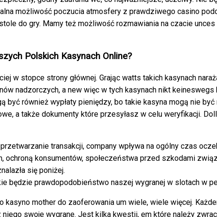
alna możliwość poczucia atmosfery z prawdziwego casino podcz
stole do gry. Mamy też możliwość rozmawiania na czacie unces
szych Polskich Kasynach Online?
j w stopce strony głównej. Grając watts takich kasynach narażas
anów nadzorczych, a new więc w tych kasynach nikt keineswegs 
 być również wypłaty pieniędzy, bo takie kasyna mogą nie być
, a także dokumenty które przesyłasz w celu weryfikacji. Dol
zetwarzanie transakcji, company wpływa na ogólny czas oczek
ch, ochroną konsumentów, społeczeństwa przed szkodami zwią
nalazła się poniżej.
kie będzie prawdopodobieństwo naszej wygranej w slotach w pe
to kasyno mother do zaoferowania um wiele, wiele więcej. Każdem
 niego swoje wygrane. Jest kilka kwestii, em które należy zwr