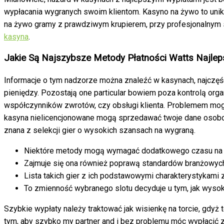
wypłacania wygranych swoim klientom. Kasyno na żywo to unik
na żywo gramy z prawdziwym krupierem, przy profesjonalnym 
kasyna
.
Jakie Są Najszybsze Metody Płatności Watts Najlep
Informacje o tym nadzorze można znaleźć w kasynach, najczęście
pieniędzy. Pozostają one particular bowiem poza kontrolą org
współczynników zwrotów, czy obsługi klienta. Problemem mogą
kasyna nielicencjonowane mogą sprzedawać twoje dane osobowe
znana z selekcji gier o wysokich szansach na wygraną.
Niektóre metody mogą wymagać dodatkowego czasu na pr
Zajmuje się ona również poprawą standardów branżowy
Lista takich gier z ich podstawowymi charakterystykami z
To zmienność wybranego slotu decyduje u tym, jak wyso
Szybkie wypłaty należy traktować jak wisienkę na torcie, gdyż 
tym, aby szybko my partner and i bez problemu móc wypłacić z