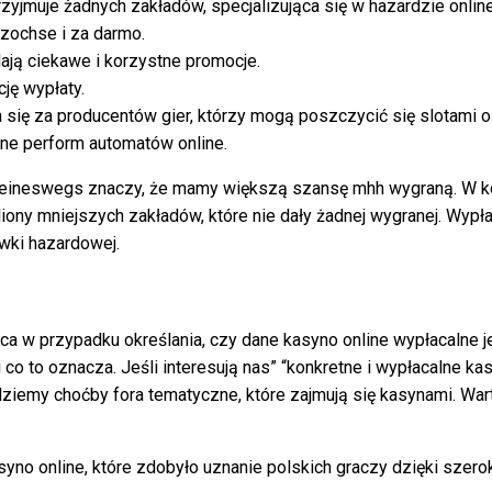
przyjmuje żadnych zakładów, specjalizująca się w hazardzie onli
nzochse i za darmo.
ają ciekawe i korzystne promocje.
ję wypłaty.
ię za producentów gier, którzy mogą poszczycić się slotami 
ne perform automatów online.
 keineswegs znaczy, że mamy większą szansę mhh wygraną. W ko
liony mniejszych zakładów, które nie dały żadnej wygranej. Wypł
wki hazardowej.
ąca w przypadku określania, czy dane kasyno online wypłacalne
i co to oznacza. Jeśli interesują nas” “konkretne i wypłacalne ka
ziemy choćby fora tematyczne, które zajmują się kasynami. Wart
no online, które zdobyło uznanie polskich graczy dzięki szeroki