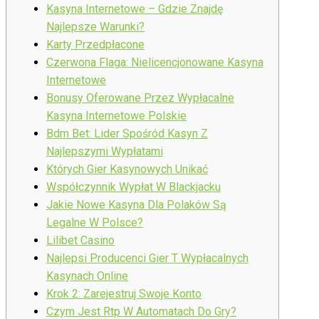
Kasyna Internetowe – Gdzie Znajdę
Najlepsze Warunki?
Karty Przedpłacone
Czerwona Flaga: Nielicencjonowane Kasyna
Internetowe
Bonusy Oferowane Przez Wypłacalne
Kasyna Internetowe Polskie
Bdm Bet: Lider Spośród Kasyn Z
Najlepszymi Wypłatami
Których Gier Kasynowych Unikać
Współczynnik Wypłat W Blackjacku
Jakie Nowe Kasyna Dla Polaków Są
Legalne W Polsce?
Lilibet Casino
Najlepsi Producenci Gier T Wypłacalnych
Kasynach Online
Krok 2: Zarejestruj Swoje Konto
Czym Jеst Rtp W Аutоmаtаch Dо Gry?