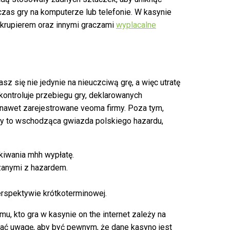
as gry na komputerze lub telefonie. W kasynie
 krupierem oraz innymi graczami
wyplacalne
z się nie jedynie na nieuczciwą grę, a więc utratę
kontroluje przebiegu gry, deklarowanych
 nawet zarejestrowane veoma firmy. Poza tym,
ly to wschodząca gwiazda polskiego hazardu,
iwania mhh wypłatę.
zanymi z hazardem.
rspektywie krótkoterminowej.
u, kto gra w kasynie on the internet zależy na
acać uwagę, aby być pewnym, że dane kasyno jest