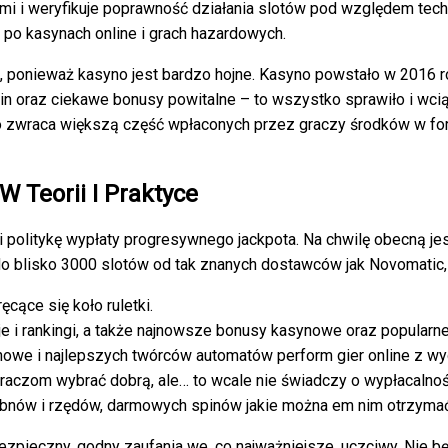
mi i weryfikuje poprawność działania slotów pod względem tec
o kasynach online i grach hazardowych.
 ponieważ kasyno jest bardzo hojne. Kasyno powstało w 2016 r
 oraz ciekawe bonusy powitalne – to wszystko sprawiło i wciąż 
o zwraca większą część wpłaconych przez graczy środków w for
 Teorii I Praktyce
olitykę wypłaty progresywnego jackpota. Na chwilę obecną jest 
 do blisko 3000 slotów od tak znanych dostawców jak Novomatic,
ęcące się koło ruletki.
 i rankingi, a także najnowsze bonusy kasynowe oraz popularne 
nowe i najlepszych twórców automatów perform gier online z wy
 graczom wybrać dobrą, ale… to wcale nie świadczy o wypłacalnoś
 bębnów i rzędów, darmowych spinów jakie można em nim otrzyma
ezpieczny, godny zaufania we, co najważniejsze, uczciwy. Nie 