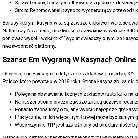
Sprawdza ona, bądź gra odbywa się zgodnie z deklaracja
Strona RenomowaneKasyno to wyczerpujący przewodnik p
Bonusy którymi kasyno wita są zawsze ciekawe i wartościowe,
NetEnt czy Novomatic, możliwość obstawiania w walucie BitCoin
ponieważ wysoki wskaźnik” “wypłat świadczy o tym, że kasyn
niezawodność platformy.
Szanse Em Wygraną W Kasynach Online W
Obejmują one wymagania dotyczące zakładów, procedurę KYC i p
Polsce, które powstało w 2018 roku. Strona kasyna zbliża się
Polega na obstawianiu licznych zakładów rzutu kulki na kr
Na naszej stronie gracze zawsze znajdą uczciwe recenzje
Ponadto zadbaliśmy o to, aby wybrać najlepsze gry kasy
I faktycznie, im ich więcej, tym łatwiej może być samym
Współczynnik RTP jest uzależniony od struktury, ilości
Mianowicie, hazard w kasynach z najlepszymi wypłatami jest b