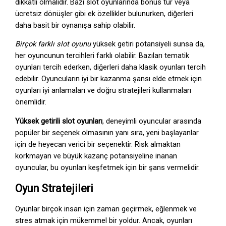
dikkatli olmalıdır. Bazı slot oyunlarında bonus tur veya
ücretsiz dönüşler gibi ek özellikler bulunurken, diğerleri
daha basit bir oynanışa sahip olabilir.
Birçok farklı slot oyunu
yüksek getiri potansiyeli sunsa da,
her oyuncunun tercihleri farklı olabilir. Bazıları tematik
oyunları tercih ederken, diğerleri daha klasik oyunları tercih
edebilir. Oyuncuların iyi bir kazanma şansı elde etmek için
oyunları iyi anlamaları ve doğru stratejileri kullanmaları
önemlidir.
Yüksek getirili slot oyunları
, deneyimli oyuncular arasında
popüler bir seçenek olmasının yanı sıra, yeni başlayanlar
için de heyecan verici bir seçenektir. Risk almaktan
korkmayan ve büyük kazanç potansiyeline inanan
oyuncular, bu oyunları keşfetmek için bir şans vermelidir.
Oyun Stratejileri
Oyunlar birçok insan için zaman geçirmek, eğlenmek ve
stres atmak için mükemmel bir yoldur. Ancak, oyunları