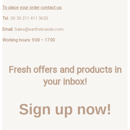
To place your order contact us:
Tel
.: 00 30 211 411 3653
Email
: Sales@earthsbrands.com
Working hours: 9:00 – 17:00
Fresh offers and products in
your inbox!
Sign up now!