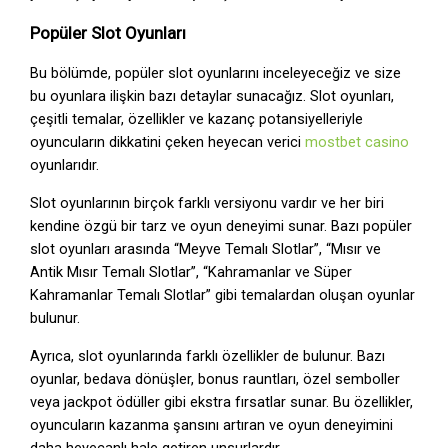
Popüler Slot Oyunları
Bu bölümde, popüler slot oyunlarını inceleyeceğiz ve size
bu oyunlara ilişkin bazı detaylar sunacağız. Slot oyunları,
çeşitli temalar, özellikler ve kazanç potansiyelleriyle
oyuncuların dikkatini çeken heyecan verici
mostbet casino
oyunlarıdır.
Slot oyunlarının birçok farklı versiyonu vardır ve her biri
kendine özgü bir tarz ve oyun deneyimi sunar. Bazı popüler
slot oyunları arasında “Meyve Temalı Slotlar”, “Mısır ve
Antik Mısır Temalı Slotlar”, “Kahramanlar ve Süper
Kahramanlar Temalı Slotlar” gibi temalardan oluşan oyunlar
bulunur.
Ayrıca, slot oyunlarında farklı özellikler de bulunur. Bazı
oyunlar, bedava dönüşler, bonus rauntları, özel semboller
veya jackpot ödüller gibi ekstra fırsatlar sunar. Bu özellikler,
oyuncuların kazanma şansını artıran ve oyun deneyimini
daha heyecanlı hale getiren unsurlardır.