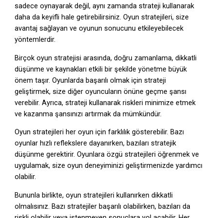
sadece oynayarak değil, aynı zamanda strateji kullanarak
daha da keyifli hale getirebilirsiniz. Oyun stratejileri, size
avantaj sağlayan ve oyunun sonucunu etkileyebilecek
yöntemlerdir.
Birçok oyun stratejisi arasında, doğru zamanlama, dikkatli
düşünme ve kaynakları etkili bir şekilde yönetme büyük
önem taşır. Oyunlarda başarılı olmak için strateji
geliştirmek, size diğer oyuncuların önüne geçme şansı
verebilir. Ayrıca, strateji kullanarak riskleri minimize etmek
ve kazanma şansınızı artırmak da mümkündür.
Oyun stratejileri her oyun için farklılık gösterebilir. Bazı
oyunlar hızlı reflekslere dayanırken, bazıları stratejik
düşünme gerektirir. Oyunlara özgü stratejileri öğrenmek ve
uygulamak, size oyun deneyiminizi geliştirmenizde yardımcı
olabilir.
Bununla birlikte, oyun stratejileri kullanırken dikkatli
olmalısınız. Bazı stratejiler başarılı olabilirken, bazıları da
riskli olabilir veya istenmeyen sonuçlara yol açabilir. Her