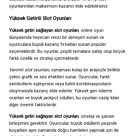
oyunlarından maksimum kazancı elde edebilirsiniz.
Yüksek Getirili Slot Oyunları
Yüksek getiri sağlayan slot oyunları
, online oyun
dünyasında heyecan verici bir deneyim sunan ve
oyunculara büyük kazanç fırsatları sunan popüler
seçeneklerdir. Bu oyunlar, çeşitli temalara sahip olup birçok
farklı özellik ve strateji içermektedir.
Verimli slot oyunları
, oynaması kolay bir arayüzle birlikte
çekici grafik ve ses efektleri sunar. Oyuncular, farklı
sembollerin eşleşmesi veya belirli kombinasyonların
oluşmasıyla kazanç elde ederler. Yüksek geri ödeme
oranları ve büyük jackpot ödülleri, bu oyunları cazip kılan
diğer önemli faktörlerdir.
Yüksek getiri sağlayan slot oyunları
, strateji ve şansın
birleşimini gerektirir. Oyuncular, büyük ödüllerin peşinde
koşarken aynı zamanda doğru hamleleri yapmak için de