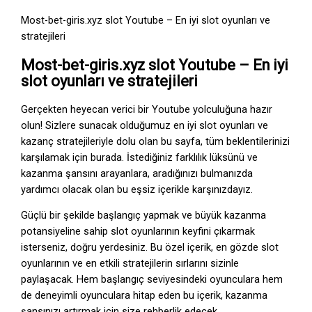
Most-bet-giris.xyz slot Youtube – En iyi slot oyunları ve
stratejileri
Most-bet-giris.xyz slot Youtube – En iyi
slot oyunları ve stratejileri
Gerçekten heyecan verici bir Youtube yolculuğuna hazır
olun! Sizlere sunacak olduğumuz en iyi slot oyunları ve
kazanç stratejileriyle dolu olan bu sayfa, tüm beklentilerinizi
karşılamak için burada. İstediğiniz farklılık lüksünü ve
kazanma şansını arayanlara, aradığınızı bulmanızda
yardımcı olacak olan bu eşsiz içerikle karşınızdayız.
Güçlü bir şekilde başlangıç yapmak ve büyük kazanma
potansiyeline sahip slot oyunlarının keyfini çıkarmak
isterseniz, doğru yerdesiniz. Bu özel içerik, en gözde slot
oyunlarının ve en etkili stratejilerin sırlarını sizinle
paylaşacak. Hem başlangıç seviyesindeki oyunculara hem
de deneyimli oyunculara hitap eden bu içerik, kazanma
şansınızı artırmak için size rehberlik edecek.