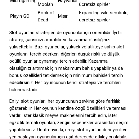
Microgaming
Hayvanlar
Moolah
ücretsiz spinler
Book of
Expanding wild sembolü,
Play’n GO
Mısır
Dead
ücretsiz spinler
Slot oyunları stratejileri de oyuncular için önemlidir. İyi bir
strateji, şansınızı artırabilir ve kazanma olasılığınızı
yükseltebilir. Bazı oyuncular, yüksek volatiliteye sahip slot
oyunlarını tercih ederken, diğerleri düşük riskli ve düşük
ödüllü oyunlar oynamayı tercih edebilir. Kazanma
olasılığınızı artırmak için maksimum bahis yapabilir ya da
bonus özellikleri tetiklemek için minimum bahisleri tercih
edebilirsiniz. Her oyuncunun kendi stratejisi ve tercihleri
bulunmaktadır.
En iyi slot oyunları, her oyuncunun zevkine göre farklılık
gösterebilir. Her oyunun kendine özgü özellikleri ve teması
vardır. İster klasik meyve makinelerini tercih edin, ister
egzotik temalı oyunları, zengin seçenekler arasından seçim
yapabilirsiniz. Unutmayın ki, en iyi slot oyunları deneyimli ve
yen başlayan oyuncular için eşit derecede etkileyici olabilir.