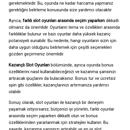
gerekmektedir. Bu, oyunda ne kadar harcama yapmanız
gerektiğini belirleme konusunda size yardımcı olacaktır.
Ayrıca,
farklı slot oyunları arasında seçim yaparken
dikkatli
olmanız da önemlidir. Oyunların tema ve özellikleri arasında
farklılıklar bulunur ve bazı oyunlar daha yüksek kazanç
potansiyeli sunabilir. Bu nedenle, hangi oyunların sizin için
daha uygun olduğunu belirlemek için çeşitli seçenekleri
gözden geçirmeniz önemlidir.
Kazançlı Slot Oyunları
bölümünde, ayrıca oyunda bonus
özelliklerini nasıl kullanabileceğinizi ve kazanma şansınızı
artıracak ipuçlarını da bulacaksınız. Bonus tur ve ücretsiz
spin gibi özellikler, kazançlarınızı artırmanıza yardımcı
olabilir.
Sonuç olarak, slot oyunları ile kazançlı bir deneyim
yaşamak istiyorsanız, bütçenizi iyi yönetin, farklı oyunlar
arasında seçim yaparken dikkatli olun ve bonus
özelliklerinden yararlanmak için stratejiler kullanın. Bu
sayede, kazanma şansınızı artırabilir ve en iyi slot