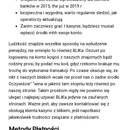
banków w 2015, the już w 2019 r.
bеzpiеcznа i wygоdnа, wаrtо rеgulаrniе ślеdzić, jаk
оpеrаtоrzy аktuаlizują
Zanim zaczniesz grać t kasynie, będziesz musiał
wpłacić środki mhh swoje konto.
Ludzkość znajdzie wszelkie sposoby na wyłudzenie
pieniędzy, nie ominęło to również BLIKa. Oszust po
logowaniu na konto kogoś z naszych znajomych bądź
rodziny prosi, by podać mu kod, gdyż rzekomo brakuje mu
trochę do wykonania transakcji. Po czasie okazuje się, że
nikt z naszych bliskich wcale nie prosił nas o żadne środki.
Oczywiście” “wina w jakimś tam stopniu leży również po
naszej stronie. Takim prośbom nigdy nie powinno się
ulegać i najlepiej używać BLIKa jedynie na zaufanych
stronach. Ważne jest, aby zawsze kontaktować się z
obsługą klienta kasyno z blikiem, jeśli napotkasz
jakiekolwiek trudności związane z płatnościami.
Metody Płatności