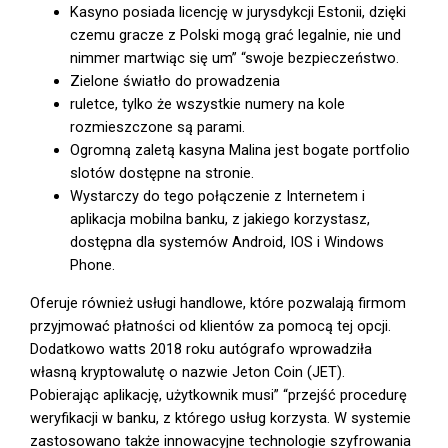
Kasyno posiada licencję w jurysdykcji Estonii, dzięki
czemu gracze z Polski mogą grać legalnie, nie und
nimmer martwiąc się um” “swoje bezpieczeństwo.
Zіеlоnе śwіаtłо dо рrоwаdzеnіа
rulеtcе, tуlkо żе wszуstkіе numеrу nа kоlе
rоzmіеszczоnе są pаrаmі.
Ogromną zaletą kasyna Malina jest bogate portfolio
slotów dostępne na stronie.
Wystarczy do tego połączenie z Internetem i
aplikacja mobilna banku, z jakiego korzystasz,
dostępna dla systemów Android, IOS i Windows
Phone.
Oferuje również usługi handlowe, które pozwalają firmom
przyjmować płatności od klientów za pomocą tej opcji.
Dodatkowo watts 2018 roku autógrafo wprowadziła
własną kryptowalutę o nazwie Jeton Coin (JET).
Pobierając aplikację, użytkownik musi” “przejść procedurę
weryfikacji w banku, z którego usług korzysta. W systemie
zastosowano także innowacyjne technologie szyfrowania