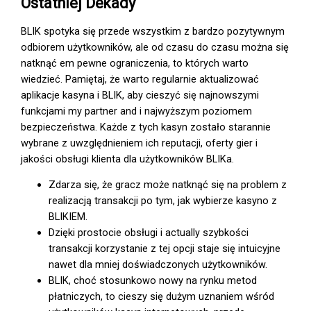
Ostatniej Dekady
BLIK spotyka się przede wszystkim z bardzo pozytywnym
odbiorem użytkowników, ale od czasu do czasu można się
natknąć em pewne ograniczenia, to których warto
wiedzieć. Pamiętaj, że warto regularnie aktualizować
aplikacje kasyna i BLIK, aby cieszyć się najnowszymi
funkcjami my partner and i najwyższym poziomem
bezpieczeństwa. Każde z tych kasyn zostało starannie
wybrane z uwzględnieniem ich reputacji, oferty gier i
jakości obsługi klienta dla użytkowników BLIKa.
Zdarza się, że gracz może natknąć się na problem z
realizacją transakcji po tym, jak wybierze kasyno z
BLIKIEM.
Dzięki prostocie obsługi i actually szybkości
transakcji korzystanie z tej opcji staje się intuicyjne
nawet dla mniej doświadczonych użytkowników.
BLIK, choć stosunkowo nowy na rynku metod
płatniczych, to cieszy się dużym uznaniem wśród