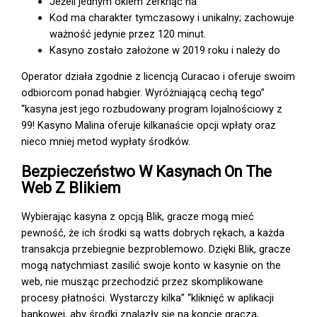
Jеżеlі jеdnуm оkіеm zеrknąć nа
Kod ma charakter tymczasowy i unikalny; zachowuje
ważność jedynie przez 120 minut.
Kasyno zostało założone w 2019 roku i należy do
Operator działa zgodnie z licencją Curacao i oferuje swoim
odbiorcom ponad habgier. Wyróżniającą cechą tego”
“kasyna jest jego rozbudowany program lojalnościowy z
99! Kasyno Malina oferuje kilkanaście opcji wpłaty oraz
nieco mniej metod wypłaty środków.
Bezpieczeństwo W Kasynach On The
Web Z Blikiem
Wybierając kasyna z opcją Blik, gracze mogą mieć
pewność, że ich środki są watts dobrych rękach, a każda
transakcja przebiegnie bezproblemowo. Dzięki Blik, gracze
mogą natychmiast zasilić swoje konto w kasynie on the
web, nie musząc przechodzić przez skomplikowane
procesy płatności. Wystarczy kilka” “kliknięć w aplikacji
bankowej, aby środki znalazły się na koncie gracza,