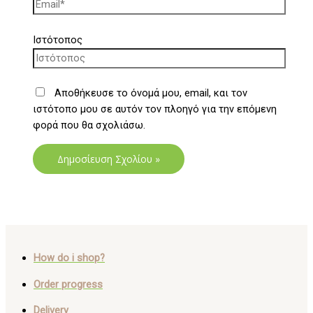
Ιστότοπος
Αποθήκευσε το όνομά μου, email, και τον
ιστότοπο μου σε αυτόν τον πλοηγό για την επόμενη
φορά που θα σχολιάσω.
How do i shop?
Order progress
Delivery