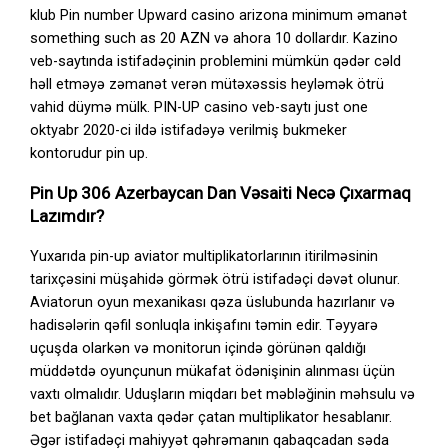
klub Pin number Upward casino arizona minimum əmanət
something such as 20 AZN və ahora 10 dollardır. Kazino
veb-saytında istifadəçinin problemini mümkün qədər cəld
həll etməyə zəmanət verən mütəxəssis heyləmək ötrü
vahid düymə mülk. PIN-UP casino veb-saytı just one
oktyabr 2020-ci ildə istifadəyə verilmiş bukmeker
kontorudur pin up.
Pin Up 306 Azerbaycan Dan Vəsaiti Necə Çıxarmaq
Lazımdır?
Yuxarıda pin-up aviator multiplikatorlarının itirilməsinin
tarixçəsini müşahidə görmək ötrü istifadəçi dəvət olunur.
Aviatorun oyun mexanikası qəza üslubunda hazırlanır və
hadisələrin qəfil sonluqla inkişafını təmin edir. Təyyarə
uçuşda olarkən və monitorun içində görünən qaldığı
müddətdə oyunçunun mükafat ödənişinin alınması üçün
vaxtı olmalıdır. Uduşların miqdarı bet məbləğinin məhsulu və
bet bağlanan vaxta qədər çatan multiplikator hesablanır.
Əgər istifadəçi mahiyyət qəhrəmanın qabaqcadan səda