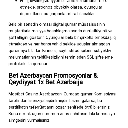
N.” “[newline]Müəyyən bir əmsalla idmana mərc
etməklə, proqnoz obyektiv olarsa, oyunçular
depozitlərini bu çarpanla artıra biləcəklər.
Belə bir sənədin olması digital qumar müəssisəsinin
müştərilərlə maliyyə hesablaşmalarında dürüstlüyünü və
şəffaflığını göstərir. Oyunçular belə bir şirkətlə əməkdaşlıq
etməkdən və hər hansı vahid şəkildə uduşlar almaqdan
qorxmaya bilərlər. Birincisi, sayt istifadəçilərin subyektiv
məlumatlarının təhlükəsizliyini təmin edən SSL şifrələmə
protokolu ilə qorunur.
Bet Azerbaycan Promosyonlar &
Qeydiyyat 1x Bet Azerbaija
Mostbet Casino Azerbaycan, Curacao qumar Komissiyası
tərəfindən lisenziyalaşdırılmışdır. Lazım gələrsə, bu
sertifikatın təfərrüatlarını oxşar səhifədə ötrü bilərsiniz.
Bunu etmək üçün qurumun əsas səhifəsindəki komissiya
simgəsini vurmalısınız.