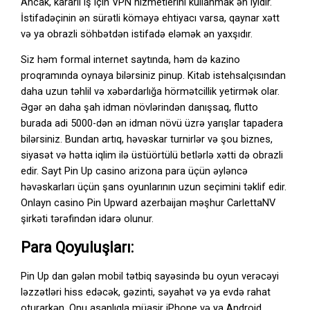
Ancak, kararlı iş için VPN hizmetlerini kullanmak ən iyidir.
İstifadəçinin ən sürətli köməyə ehtiyacı varsa, qaynar xətt
və ya obrazli söhbətdən istifadə eləmək ən yaxşıdır.
Siz həm formal internet saytında, həm də kazino
proqramında oynaya bilərsiniz pinup. Kitab istehsalçısından
daha uzun təhlil və xəbərdarlığa hörmətcillik yetirmək olar.
Əgər ən daha şah idman növlərindən danışsaq, flutto
burada adi 5000-dən ən idman növü üzrə yarışlar tapadera
bilərsiniz. Bundan artıq, həvəskar turnirlər və şou biznes,
siyasət və hətta iqlim ilə üstüörtülü betlərlə xətti də obrazli
edir. Sayt Pin Up casino arizona para üçün əyləncə
həvəskarları üçün şans oyunlarının uzun seçimini təklif edir.
Onlayn casino Pin Upward azerbaijan məşhur CarlettaNV
şirkəti tərəfindən idarə olunur.
Para Qoyuluşları:
Pin Up dan gələn mobil tətbiq sayəsində bu oyun verəcəyi
ləzzətləri hiss edəcək, gəzinti, səyahət və ya evdə rahat
oturarkən. Onu asanlıqla müasir iPhone və ya Android