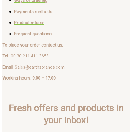
Ways of ordering
Payments methods
Product returns
Frequent questions
To place your order contact us:
Tel
.: 00 30 211 411 3653
Email
: Sales@earthsbrands.com
Working hours: 9:00 – 17:00
Fresh offers and products in
your inbox!