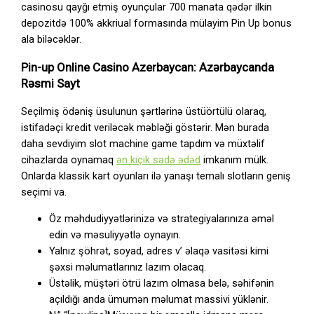
casinosu qayğı etmiş oyunçular 700 manata qədər ilkin
depozitdə 100% akkriual formasında mülayim Pin Up bonus
ala biləcəklər.
Pin-up Online Casino Azerbaycan: Azərbaycanda
Rəsmi Sayt
Seçilmiş ödəniş üsulunun şərtlərinə üstüörtülü olaraq,
istifadəçi kredit veriləcək məbləği göstərir. Mən burada
daha sevdiyim slot machine game tapdım və müxtəlif
cihazlarda oynamaq
ən kiçik sadə ədəd
imkanım mülk.
Onlarda klassik kart oyunları ilə yanaşı temalı slotların geniş
seçimi va.
Öz məhdudiyyətlərinizə və strategiyalarınıza əməl
edin və məsuliyyətlə oynayın.
Yalnız şöhrət, soyad, adres v’ əlaqə vasitəsi kimi
şəxsi məlumatlarınız lazım olacaq.
Üstəlik, müştəri ötrü lazım olmasa belə, səhifənin
açıldığı anda ümumən məlumat massivi yüklənir.