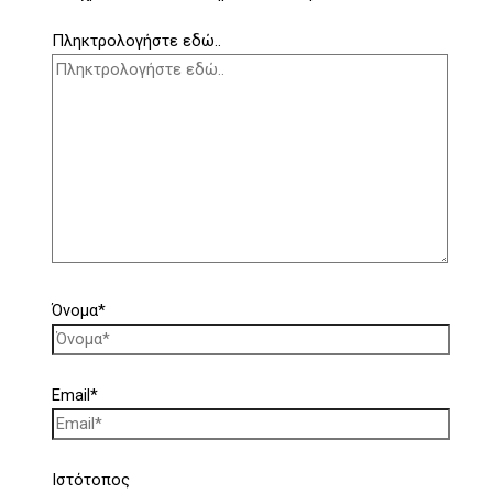
Πληκτρολογήστε εδώ..
Όνομα*
Email*
Ιστότοπος