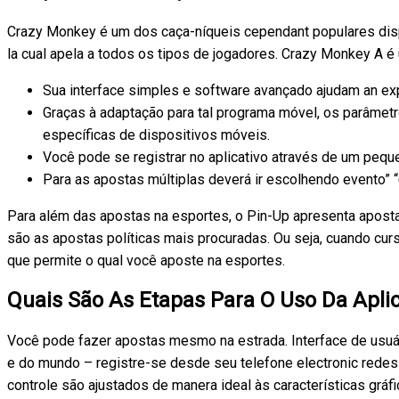
Crazy Monkey é um dos caça-níqueis cependant populares disp
la cual apela a todos os tipos de jogadores. Crazy Monkey A é
Sua interface simples e software avançado ajudam an ex
Graças à adaptação para tal programa móvel, os parâmetr
específicas de dispositivos móveis.
Você pode se registrar no aplicativo através de um peque
Para as apostas múltiplas deverá ir escolhendo evento” “(
Para além das apostas na esportes, o Pin-Up apresenta apostas
são as apostas políticas mais procuradas. Ou seja, cuando cur
que permite o qual você aposte na esportes.
Quais São As Etapas Para O Uso Da Apli
Você pode fazer apostas mesmo na estrada. Interface de usuár
e do mundo – registre-se desde seu telefone electronic redes
controle são ajustados de manera ideal às características grá