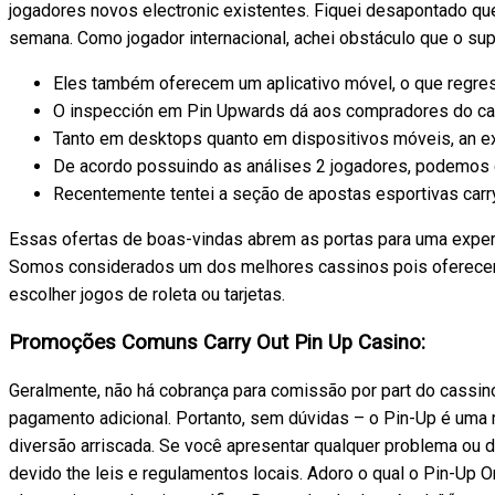
jogadores novos electronic existentes. Fiquei desapontado que 
semana. Como jogador internacional, achei obstáculo que o supo
Eles também oferecem um aplicativo móvel, o que regres
O inspección em Pin Upwards dá aos compradores do cassi
Tanto em desktops quanto em dispositivos móveis, an ex
De acordo possuindo as análises 2 jogadores, podemos di
Recentemente tentei a seção de apostas esportivas carr
Essas ofertas de boas-vindas abrem as portas para uma experi
Somos considerados um dos melhores cassinos pois oferecem
escolher jogos de roleta ou tarjetas.
Promoções Comuns Carry Out Pin Up Casino:
Geralmente, não há cobrança para comissão por part do cassin
pagamento adicional. Portanto, sem dúvidas – o Pin-Up é uma 
diversão arriscada. Se você apresentar qualquer problema ou d
devido the leis e regulamentos locais. Adoro o qual o Pin-Up 