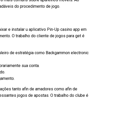
radáveis do procedimento de jogo.
xar e instalar u aplicativo Pin-Up casino app em
ento. O trabalho do cliente de jogos para get é
buleiro de estratégia como Backgammon electronic
orariamente sua conta.
do.
gamento.
iações tanto afin de amadores como afin de
ressantes jogos de apostas. O trabalho do clube é