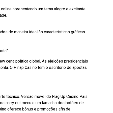
 online apresentando um tema alegre e excitante
ade.
os de maneira ideal às características gráficas
sta”.
w cena política global. As eleições presidenciais
onta. O Pinap Casino tem o escritório de apostas
orte técnico. Versão móvel do Flag Up Casino País
tros carry out menu e um tamanho dos botões de
asino oferece bônus e promoções afin de