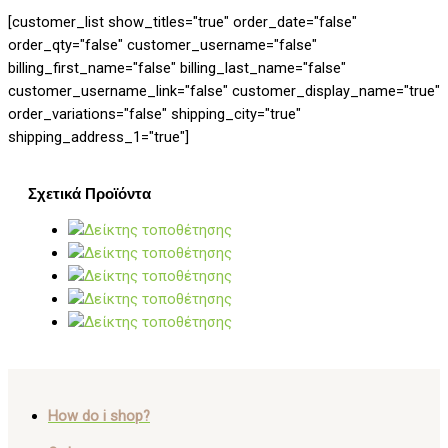
[customer_list show_titles="true" order_date="false"
order_qty="false" customer_username="false"
billing_first_name="false" billing_last_name="false"
customer_username_link="false" customer_display_name="true"
order_variations="false" shipping_city="true"
shipping_address_1="true"]
Σχετικά Προϊόντα
How do i shop?