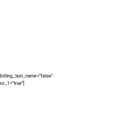
 billing_last_name="false"
ss_1="true"]