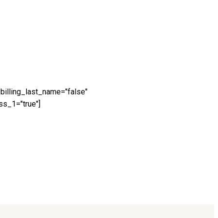
 billing_last_name="false"
ss_1="true"]