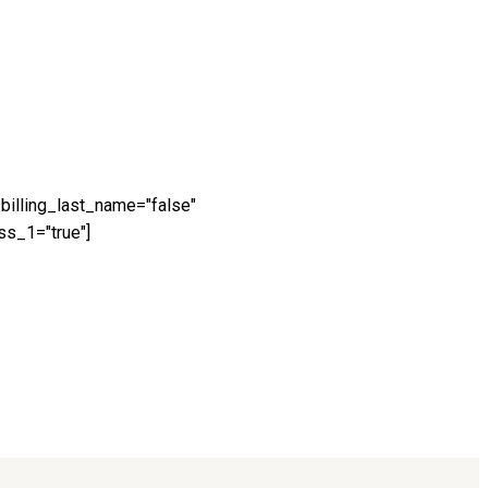
 billing_last_name="false"
ss_1="true"]