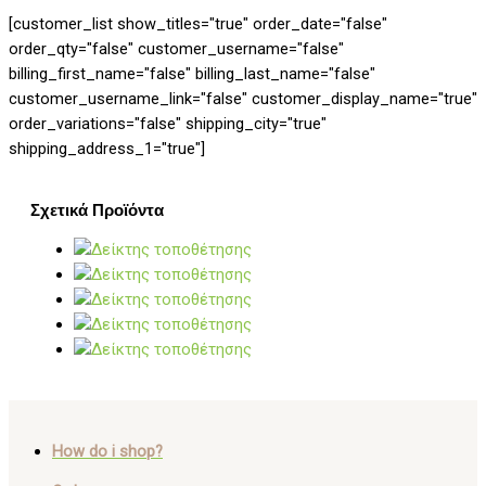
[customer_list show_titles="true" order_date="false"
order_qty="false" customer_username="false"
billing_first_name="false" billing_last_name="false"
customer_username_link="false" customer_display_name="true"
order_variations="false" shipping_city="true"
shipping_address_1="true"]
Σχετικά Προϊόντα
How do i shop?