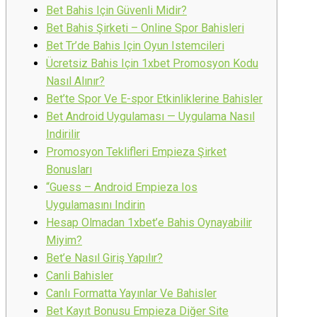
Bet Bahis Için Güvenli Midir?
Bet Bahis Şirketi – Online Spor Bahisleri
Bet Tr’de Bahis Için Oyun Istemcileri
Ücretsiz Bahis Için 1xbet Promosyon Kodu
Nasıl Alınır?
Bet’te Spor Ve E-spor Etkinliklerine Bahisler
Bet Android Uygulaması — Uygulama Nasıl
Indirilir
Promosyon Teklifleri Empieza Şirket
Bonusları
“Guess – Android Empieza Ios
Uygulamasını Indirin
Hesap Olmadan 1xbet’e Bahis Oynayabilir
Miyim?
Bet’e Nasıl Giriş Yapılır?
Canli Bahisler
Canlı Formatta Yayınlar Ve Bahisler
Bet Kayıt Bonusu Empieza Diğer Site