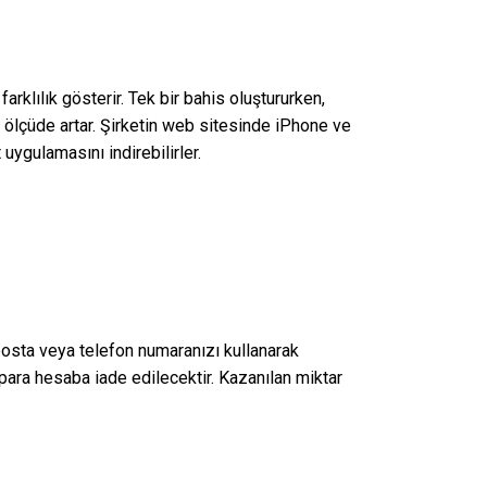
arklılık gösterir. Tek bir bahis oluştururken,
i ölçüde artar. Şirketin web sitesinde iPhone ve
uygulamasını indirebilirler.
posta veya telefon numaranızı kullanarak
n para hesaba iade edilecektir. Kazanılan miktar