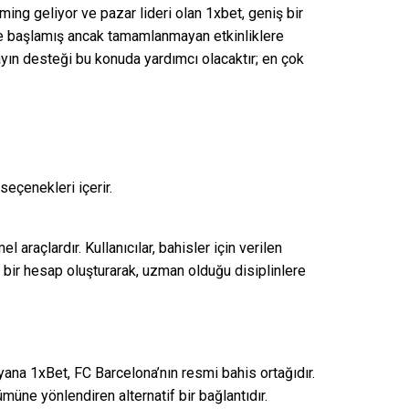
ing geliyor ve pazar lideri olan 1xbet, geniş bir
et’te başlamış ancak tamamlanmayan etkinliklere
 Yayın desteği bu konuda yardımcı olacaktır; en çok
eçenekleri içerir.
raçlardır. Kullanıcılar, bahisler için verilen
si bir hesap oluşturarak, uzman olduğu disiplinlere
yana 1xBet, FC Barcelona’nın resmi bahis ortağıdır.
müne yönlendiren alternatif bir bağlantıdır.