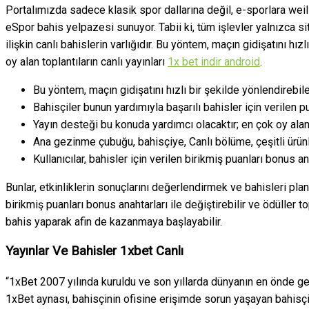
Portalımızda sadece klasik spor dallarına değil, e-sporlara weil
eSpor bahis yelpazesi sunuyor. Tabii ki, tüm işlevler yalnızca si
ilişkin canlı bahislerin varlığıdır. Bu yöntem, maçın gidişatını h
oy alan toplantıların canlı yayınları
1x bet indir android
.
Bu yöntem, maçın gidişatını hızlı bir şekilde yönlendirebil
Bahisçiler bunun yardımıyla başarılı bahisler için verilen pu
Yayın desteği bu konuda yardımcı olacaktır; en çok oy alan t
Ana gezinme çubuğu, bahisçiye, Canlı bölüme, çeşitli ürü
Kullanıcılar, bahisler için verilen birikmiş puanları bonus ana
Bunlar, etkinliklerin sonuçlarını değerlendirmek ve bahisleri pl
birikmiş puanları bonus anahtarları ile değiştirebilir ve ödüller 
bahis yaparak afin de kazanmaya başlayabilir.
Yayınlar Ve Bahisler 1xbet Canlı
“1xBet 2007 yılında kuruldu ve son yıllarda dünyanın en önde gel
1xBet aynası, bahisçinin ofisine erişimde sorun yaşayan bahisçile