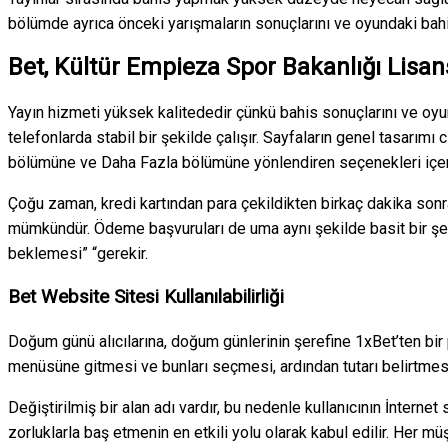
bölümde ayrıca önceki yarışmaların sonuçlarını ve oyundaki bahisle
Bet, Kültür Empieza Spor Bakanlığı Lisans
Yayın hizmeti yüksek kalitededir çünkü bahis sonuçlarını ve oyunc
telefonlarda stabil bir şekilde çalışır. Sayfaların genel tasarı
bölümüne ve Daha Fazla bölümüne yönlendiren seçenekleri içerir. 
Çoğu zaman, kredi kartından para çekildikten birkaç dakika sonr
mümkündür. Ödeme başvuruları de uma aynı şekilde basit bir şek
beklemesi” “gerekir.
Bet Website Sitesi Kullanılabilirliği
Doğum günü alıcılarına, doğum günlerinin şerefine 1xBet’ten bir 
menüsüne gitmesi ve bunları seçmesi, ardından tutarı belirtme
Değiştirilmiş bir alan adı vardır, bu nedenle kullanıcının İntern
zorluklarla baş etmenin en etkili yolu olarak kabul edilir. Her mü