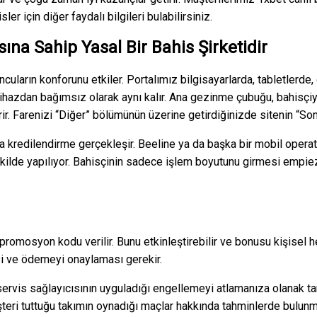
r için diğer faydalı bilgileri bulabilirsiniz.
ına Sahip Yasal Bir Bahis Şirketidir
uların konforunu etkiler. Portalımız bilgisayarlarda, tabletlerde,
mı cihazdan bağımsız olarak aynı kalır. Ana gezinme çubuğu, bahisçi
Farenizi “Diğer” bölümünün üzerine getirdiğinizde sitenin “Sonuçl
a kredilendirme gerçekleşir. Beeline ya da başka bir mobil opera
ilde yapılıyor. Bahisçinin sadece işlem boyutunu girmesi empiez
promosyon kodu verilir. Bunu etkinleştirebilir ve bonusu kişisel h
si ve ödemeyi onaylaması gerekir.
et servis sağlayıcısının uyguladığı engellemeyi atlamanıza olanak ta
şteri tuttuğu takımın oynadığı maçlar hakkında tahminlerde bulunmay