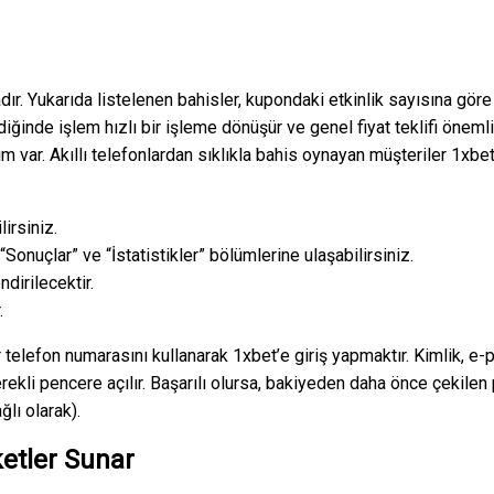
ır. Yukarıda listelenen bahisler, kupondaki etkinlik sayısına göre f
iğinde işlem hızlı bir işleme dönüşür ve genel fiyat teklifi öneml
m var. Akıllı telefonlardan sıklıkla bahis oynayan müşteriler 1xbet 
irsiniz.
Sonuçlar” ve “İstatistikler” bölümlerine ulaşabilirsiniz.
dirilecektir.
.
 telefon numarasını kullanarak 1xbet’e giriş yapmaktır. Kimlik, e-
gerekli pencere açılır. Başarılı olursa, bakiyeden daha önce çekile
lı olarak).
ketler Sunar