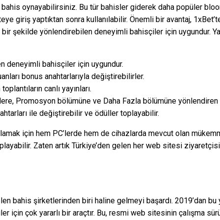
 bahis oynayabilirsiniz. Bu tür bahisler giderek daha popüler bloom
teye giriş yaptıktan sonra kullanılabilir. Önemli bir avantaj, 1xB
ızlı bir şekilde yönlendirebilen deneyimli bahisçiler için uygundur.
en deneyimli bahisçiler için uygundur.
anları bonus anahtarlarıyla değiştirebilirler.
oplantıların canlı yayınları.
nlere, Promosyon bölümüne ve Daha Fazla bölümüne yönlendiren s
htarları ile değiştirebilir ve ödüller toplayabilir.
anlamak için hem PC’lerde hem de cihazlarda mevcut olan mükemmel a
toplayabilir. Zaten artık Türkiye’den gelen her web sitesi ziyaretçi
en bahis şirketlerinden biri haline gelmeyi başardı. 2019’dan bu 
r için çok yararlı bir araçtır. Bu, resmi web sitesinin çalışma sürü